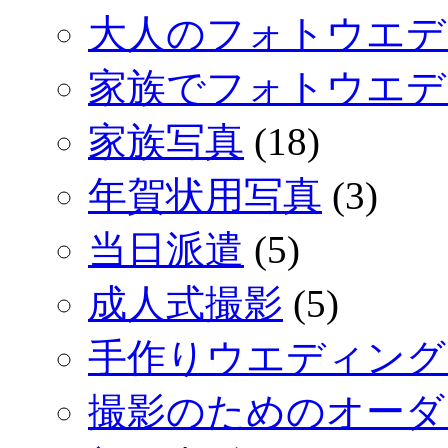
大人のフォトウエデ
家族でフォトウエデ
家族写真
(18)
年賀状用写真
(3)
当日派遣
(5)
成人式撮影
(5)
手作りウエディング
撮影のためのオーダ