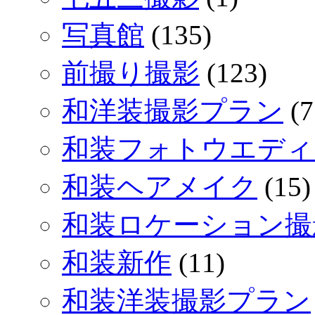
写真館
(135)
前撮り撮影
(123)
和洋装撮影プラン
(7
和装フォトウエディ
和装ヘアメイク
(15)
和装ロケーション撮
和装新作
(11)
和装洋装撮影プラン