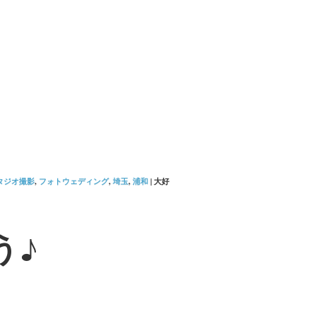
タジオ撮影
,
フォトウェディング
,
埼玉
,
浦和
|
大好
う♪