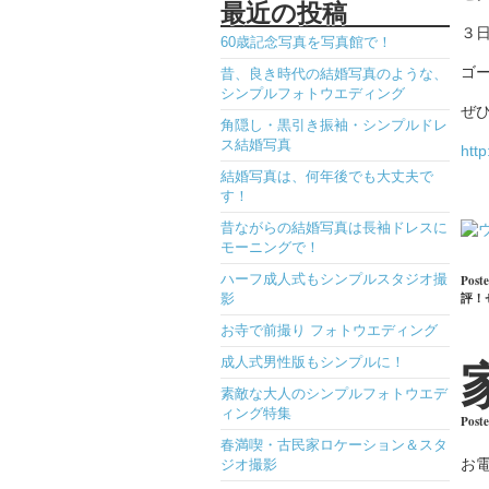
最近の投稿
３
60歳記念写真を写真館で！
ゴ
昔、良き時代の結婚写真のような、
シンプルフォトウエディング
ぜ
角隠し・黒引き振袖・シンプルドレ
ス結婚写真
http
結婚写真は、何年後でも大丈夫で
す！
昔ながらの結婚写真は長袖ドレスに
モーニングで！
ハーフ成人式もシンプルスタジオ撮
Poste
評！
影
お寺で前撮り フォトウエディング
成人式男性版もシンプルに！
素敵な大人のシンプルフォトウエデ
ィング特集
Post
春満喫・古民家ロケーション＆スタ
お
ジオ撮影