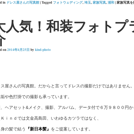
d in
ドレス屋さんの写真館
|
Tagged
フォトウェディング
,
埼玉
,
家族写真
,
浦和
|
家族写真を
大人気！和装フォトプ
介
ed on
2014年4月25日
by
kind-photo
レス屋さんの写真館。だからと言ってドレスの撮影だけではありません
無垢や色打掛での撮影も承っています。
装、ヘアセット&メイク、撮影、アルバム、データ付で６万９８００円か
たＫｉｎｄでは文金高島田、いわゆるカツラではなく、
自身の髪で結う
『新日本髪』
をご提案しています。