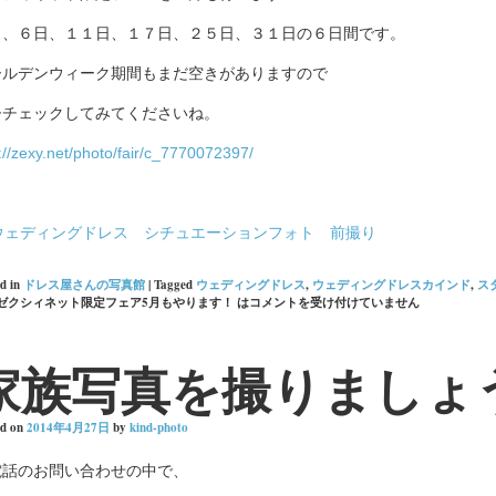
日、６日、１１日、１７日、２５日、３１日の６日間です。
ールデンウィーク期間もまだ空きがありますので
ひチェックしてみてくださいね。
://zexy.net/photo/fair/c_7770072397/
d in
ドレス屋さんの写真館
|
Tagged
ウェディングドレス
,
ウェディングドレスカインド
,
ス
ゼクシィネット限定フェア5月もやります！ は
コメントを受け付けていません
家族写真を撮りましょ
ed on
2014年4月27日
by
kind-photo
電話のお問い合わせの中で、