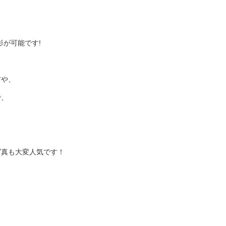
影が可能です!
方や、
で、
写真も大変人気です！