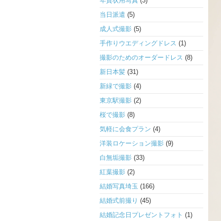
年賀状用写真
(3)
当日派遣
(5)
成人式撮影
(5)
手作りウエディングドレス
(1)
撮影のためのオーダードレス
(8)
新日本髪
(31)
新緑で撮影
(4)
東京駅撮影
(2)
桜で撮影
(8)
気軽に会食プラン
(4)
洋装ロケーション撮影
(9)
白無垢撮影
(33)
紅葉撮影
(2)
結婚写真埼玉
(166)
結婚式前撮り
(45)
結婚記念日プレゼントフォト
(1)