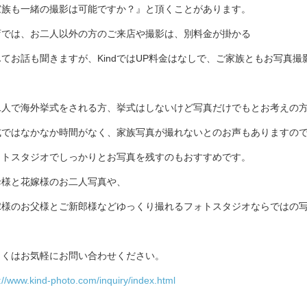
家族も一緒の撮影は可能ですか？』と頂くことがあります。
店では、お二人以外の方のご来店や撮影は、別料金が掛かる
てお話も聞きますが、KindではUP料金はなしで、ご家族ともお写真撮
二人で海外挙式をされる方、挙式はしないけど写真だけでもとお考えの
式ではなかなか時間がなく、家族写真が撮れないとのお声もありますの
ォトスタジオでしっかりとお写真を残すのもおすすめです。
母様と花嫁様のお二人写真や、
嫁様のお父様とご新郎様などゆっくり撮れるフォトスタジオならではの
しくはお気軽にお問い合わせください。
://www.kind-photo.com/inquiry/index.html