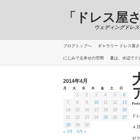
「ドレス屋さんの写
ウェディングドレス撮影＿Phot
ブログトップへ
ギャラリー ドレス屋さん
にじみでる幸せの空間
夏は、水辺でド
2014年4月
月
火
水
木
金
土
日
1
2
3
4
5
6
7
8
9
10
11
12
13
Post
14
15
16
17
18
19
20
ド
21
22
23
24
25
26
27
28
29
30
４
« 3月
5月 »
ゼ