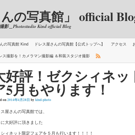
真館」 official Blo
ostudio Kind official Blog
の写真館 Kind
ドレス屋さんの写真館【公式トップへ】
アクセス
レス撮影を！カメラマン撮影編 ＆和装スタジオ撮影
大好評！ゼクシィネッ
ア5月もやります！
ed on
2014年4月28日
by
kind-photo
レス屋さんの写真館では、
月に大好評に頂きました
クシィネット限定フェアを５月も行います！！！！