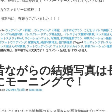
つか、身長もご両親を超えて・・パートナーといらしてくださいね！
敵なYファミリーに乾杯！！
利用本当に、有難うございました！！！
d in
ウェディング（和装）
,
ウェディング（洋装）
,
おすすめプラン
,
こだわりドレス撮影
,
,
シンプル結婚写真
,
ドレスグレードアップ料金無し
,
ドレスサイズ豊富写真館
,
ドレス屋さ
フォトスタジオKind
,
ロケーションフォト
,
写真館
,
和洋装撮影プラン
,
和装ロケーション撮影
でフォトウエディング
,
家族写真
,
結婚写真埼玉
,
色打掛撮影
|
Tagged
ウェディングドレスカ
ドレス屋さんの写真館
,
フォトウェディング
,
フォトスタジオカインド
,
和装ロケーション撮
結婚写真は、何年後でも大丈夫です！ は
コメントを受け付けていません
昔ながらの結婚写真は
にモーニングで！
ed on
2026年6月18日
by
kind-photo
んばんは！さいたま市浦和区のドレス屋さんの写真館Kindブログです。