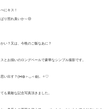
っぺにキス！
ぱり照れ臭いか～😒
せかい？又は、今晩のご飯なあに？
レスとお揃いのロングベールで豪華なシンプル撮影です。
思い出す？(⋈◍＞◡＜◍)。✧♡
っても素敵な記念写真頂きました。