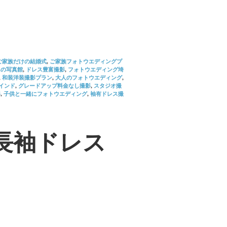
ご家族だけの結婚式
,
ご家族フォトウエディングプ
んの写真館
,
ドレス豊富撮影
,
フォトウエディング埼
,
和装洋装撮影プラン
,
大人のフォトウエディング
,
インド
,
グレードアップ料金なし撮影
,
スタジオ撮
影
,
子供と一緒にフォトウエディング
,
袖有ドレス撮
長袖ドレス