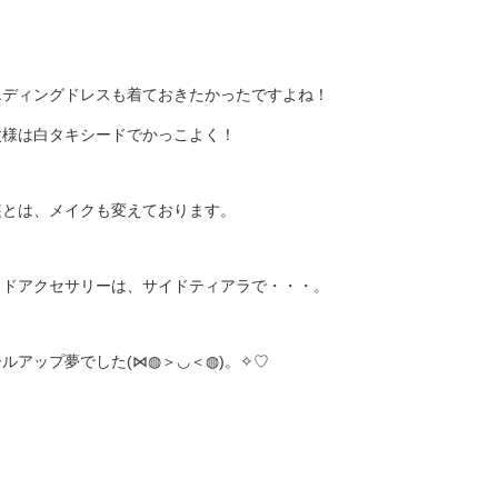
エディングドレスも着ておきたかったですよね！
父様は白タキシードでかっこよく！
装とは、メイクも変えております。
ッドアクセサリーは、サイドティアラで・・・。
ルアップ夢でした(⋈◍＞◡＜◍)。✧♡