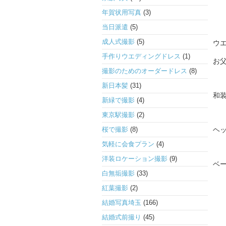
年賀状用写真
(3)
当日派遣
(5)
成人式撮影
(5)
ウ
手作りウエディングドレス
(1)
お
撮影のためのオーダードレス
(8)
新日本髪
(31)
和
新緑で撮影
(4)
東京駅撮影
(2)
桜で撮影
(8)
ヘ
気軽に会食プラン
(4)
洋装ロケーション撮影
(9)
ベー
白無垢撮影
(33)
紅葉撮影
(2)
結婚写真埼玉
(166)
結婚式前撮り
(45)