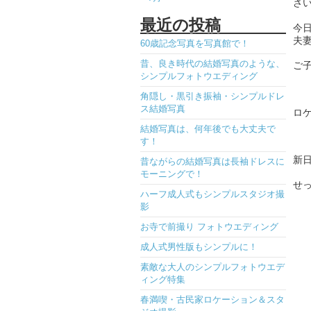
さ
最近の投稿
今
夫
60歳記念写真を写真館で！
昔、良き時代の結婚写真のような、
ご
シンプルフォトウエディング
角隠し・黒引き振袖・シンプルドレ
ス結婚写真
ロ
結婚写真は、何年後でも大丈夫で
す！
新
昔ながらの結婚写真は長袖ドレスに
モーニングで！
せ
ハーフ成人式もシンプルスタジオ撮
影
お寺で前撮り フォトウエディング
成人式男性版もシンプルに！
素敵な大人のシンプルフォトウエデ
ィング特集
春満喫・古民家ロケーション＆スタ