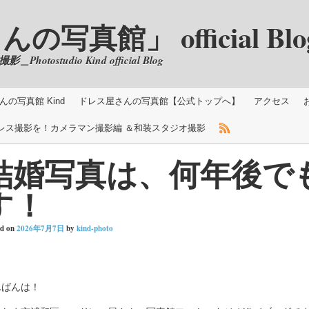
真館」 official Blo
ostudio Kind official Blog
の写真館 Kind
ドレス屋さんの写真館【公式トップへ】
アクセス
レス撮影を！カメラマン撮影編 ＆和装スタジオ撮影
結婚写真は、何年後で
す！
ed on
2026年7月7日
by
kind-photo
んばんは！