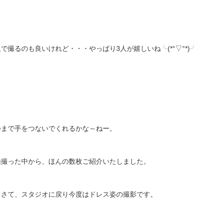
で撮るのも良いけれど・・・やっぱり3人が嬉しいね╰(*°▽°*)╯
つまで手をつないでくれるかな～ねー。
山撮った中から、ほんの数枚ご紹介いたしました。
てさて、スタジオに戻り今度はドレス姿の撮影です。