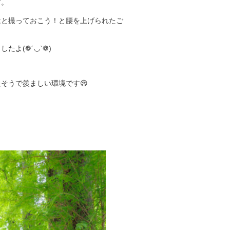
す。
はと撮っておこう！と腰を上げられたご
よ(❁´◡`❁)
そうで羨ましい環境です😢