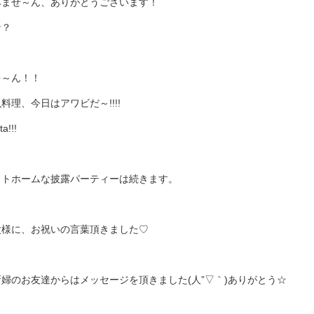
みませ～ん、ありがとうございます！
な？
ゃ～ん！！
料理、今日はアワビだ～!!!!
ta!!!
ットホームな披露パーティーは続きます。
父様に、お祝いの言葉頂きました♡
新婦のお友達からはメッセージを頂きました(人”▽｀)ありがとう☆