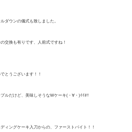
ールダウンの儀式も致しました。
輪の交換も有りです、人前式ですね！
めでとうございます！！
プルだけど、美味しそうなWケーキ(・∀・)ｲｲﾈ!!
エディングケーキ入刀からの、ファーストバイト！！