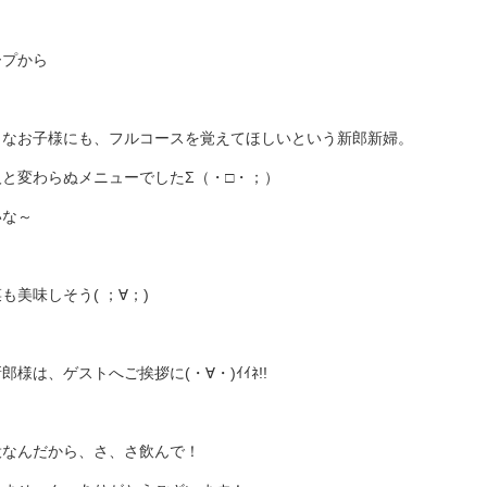
ープから
さなお子様にも、フルコースを覚えてほしいという新郎新婦。
人と変わらぬメニューでしたΣ（・□・；）
いな～
も美味しそう( ；∀；)
郎様は、ゲストへご挨拶に(・∀・)ｲｲﾈ!!
役なんだから、さ、さ飲んで！