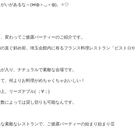
がいがあるな～(⋈◍＞◡＜◍)。✧♡
て、変わってご披露パーティーのご紹介です。
indの直ぐ斜め前、埼玉会館内に有るフランス料理レストラン「ビストロ
光が入り、ナチュラルで素敵な会場です。
して、何よりお料理がめちゃくちゃおいしい！
上、リーズナブル( ；∀；)
人数によっては貸し切りも可能なんです。
んな素敵なレストランで、ご披露パーティーの始まり始まり👏