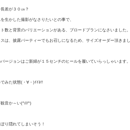
身長差が３０㎝？
れを生かした撮影がなさりたいとの事で、
ット数と背景のバリエーションがある、ブロードプランになさいました
レスは、披露パーティーでもお召しになるため、サイズオーダー頂きま
のバージョンはご新婦が１５センチのヒールを履いていらっしゃいます
でみた状態(・∀・)ｲｲﾈ!!
観音か～い(^///^)
っぽり隠れてしまいそう！