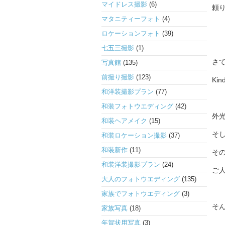
マイドレス撮影
(6)
頼り
マタニティーフォト
(4)
ロケーションフォト
(39)
七五三撮影
(1)
さ
写真館
(135)
前撮り撮影
(123)
K
和洋装撮影プラン
(77)
和装フォトウエディング
(42)
外
和装ヘアメイク
(15)
そ
和装ロケーション撮影
(37)
和装新作
(11)
その
和装洋装撮影プラン
(24)
ご
大人のフォトウエディング
(135)
家族でフォトウエディング
(3)
そ
家族写真
(18)
年賀状用写真
(3)