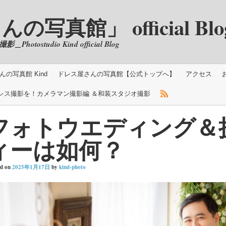
真館」 official Blo
ostudio Kind official Blog
の写真館 Kind
ドレス屋さんの写真館【公式トップへ】
アクセス
レス撮影を！カメラマン撮影編 ＆和装スタジオ撮影
フォトウエディング＆
ィーは如何？
ed on
2025年1月17日
by
kind-photo