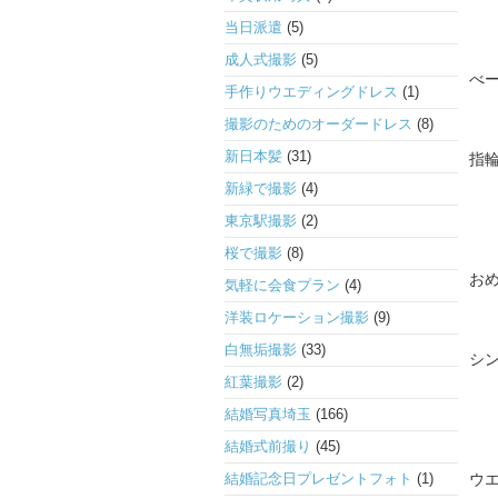
当日派遣
(5)
成人式撮影
(5)
べ
手作りウエディングドレス
(1)
撮影のためのオーダードレス
(8)
新日本髪
(31)
指
新緑で撮影
(4)
東京駅撮影
(2)
桜で撮影
(8)
お
気軽に会食プラン
(4)
洋装ロケーション撮影
(9)
白無垢撮影
(33)
シン
紅葉撮影
(2)
結婚写真埼玉
(166)
結婚式前撮り
(45)
結婚記念日プレゼントフォト
(1)
ウ