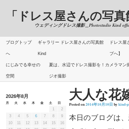
「ドレス屋さんの写真館」 of
ウェディングドレス撮影＿Photostudio Kind offici
ブログトップ
ギャラリー ドレス屋さんの写真館
ドレス屋
へ
Kind
プへ】
にじみでる幸せの
夏は、水辺でドレス撮影を！カメラマン撮
空間
ジオ撮影
大人な花
2026年8月
月
火
水
木
金
土
日
Posted on
2014年10月10日
by
kind-p
1
2
本日のブログは、
3
4
5
6
7
8
9
10
11
12
13
14
15
16