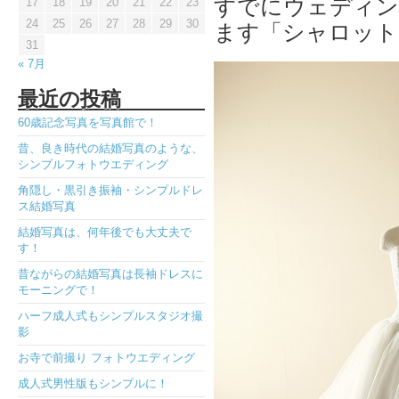
すでにウェディン
17
18
19
20
21
22
23
24
25
26
27
28
29
30
ます「シャロット
31
« 7月
最近の投稿
60歳記念写真を写真館で！
昔、良き時代の結婚写真のような、
シンプルフォトウエディング
角隠し・黒引き振袖・シンプルドレ
ス結婚写真
結婚写真は、何年後でも大丈夫で
す！
昔ながらの結婚写真は長袖ドレスに
モーニングで！
ハーフ成人式もシンプルスタジオ撮
影
お寺で前撮り フォトウエディング
成人式男性版もシンプルに！