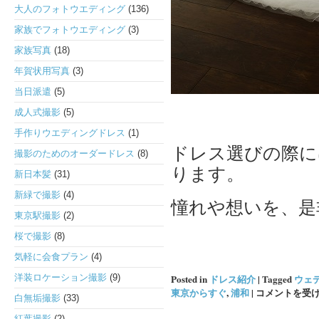
大人のフォトウエディング
(136)
家族でフォトウエディング
(3)
家族写真
(18)
年賀状用写真
(3)
当日派遣
(5)
成人式撮影
(5)
手作りウエディングドレス
(1)
ドレス選びの際に
撮影のためのオーダードレス
(8)
ります。
新日本髪
(31)
新緑で撮影
(4)
憧れや想いを、是
東京駅撮影
(2)
桜で撮影
(8)
気軽に会食プラン
(4)
洋装ロケーション撮影
(9)
Posted in
ドレス紹介
|
Tagged
ウェ
大
東京からすぐ
,
浦和
|
コメントを受
白無垢撮影
(33)
人
紅葉撮影
(2)