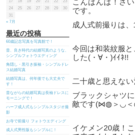
こんばんは！さい
17
18
19
20
21
22
23
24
25
26
27
28
29
30
です。
31
« 7月
成人式前撮りは、
最近の投稿
60歳記念写真を写真館で！
今回は和装紋服と
昔、良き時代の結婚写真のような、
した(・∀・)ｲｲﾈ!!
シンプルフォトウエディング
角隠し・黒引き振袖・シンプルドレ
ス結婚写真
結婚写真は、何年後でも大丈夫で
二十歳と思えない
す！
昔ながらの結婚写真は長袖ドレスに
ブラックシャツに
モーニングで！
敵です(⋈◍＞◡＜
ハーフ成人式もシンプルスタジオ撮
影
お寺で前撮り フォトウエディング
イケメン20歳！
成人式男性版もシンプルに！