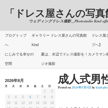
「ドレス屋さんの写真館」 of
ウェディングドレス撮影＿Photostudio Kind offici
ブログトップ
ギャラリー ドレス屋さんの写真館
ドレス屋
へ
Kind
プへ】
にじみでる幸せの
夏は、水辺でドレス撮影を！カメラマン撮
空間
ジオ撮影
成人式男
2026年8月
月
火
水
木
金
土
日
Posted on
2026年5月5日
by
kind-pho
1
2
3
4
5
6
7
8
9
10
11
12
13
14
15
16