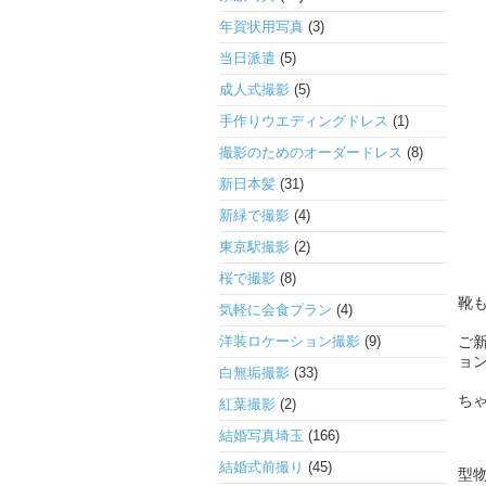
年賀状用写真
(3)
当日派遣
(5)
成人式撮影
(5)
手作りウエディングドレス
(1)
撮影のためのオーダードレス
(8)
新日本髪
(31)
新緑で撮影
(4)
東京駅撮影
(2)
桜で撮影
(8)
靴
気軽に会食プラン
(4)
洋装ロケーション撮影
(9)
ご
ョ
白無垢撮影
(33)
ちゃ
紅葉撮影
(2)
結婚写真埼玉
(166)
結婚式前撮り
(45)
型