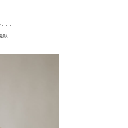
が・・・
撮影。
！