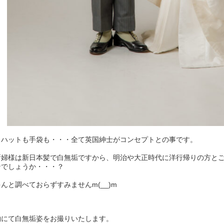
もハットも手袋も・・・全て英国紳士がコンセプトとの事です。
新婦様は新日本髪で白無垢ですから、明治や大正時代に洋行帰りの方と
ンでしょうか・・・？
んと調べておらずすみませんm(__)m
物にて白無垢姿をお撮りいたします。