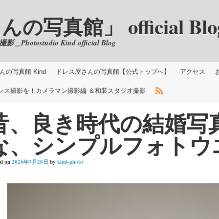
真館」 official Blo
ostudio Kind official Blog
の写真館 Kind
ドレス屋さんの写真館【公式トップへ】
アクセス
レス撮影を！カメラマン撮影編 ＆和装スタジオ撮影
昔、良き時代の結婚写
な、シンプルフォトウ
ed on
2026年7月28日
by
kind-photo