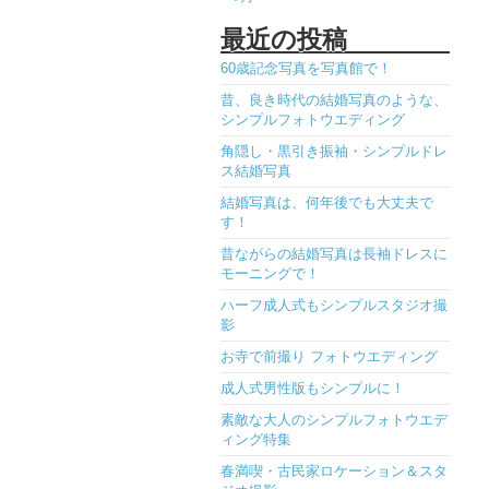
最近の投稿
60歳記念写真を写真館で！
昔、良き時代の結婚写真のような、
シンプルフォトウエディング
角隠し・黒引き振袖・シンプルドレ
ス結婚写真
結婚写真は、何年後でも大丈夫で
す！
昔ながらの結婚写真は長袖ドレスに
モーニングで！
ハーフ成人式もシンプルスタジオ撮
影
お寺で前撮り フォトウエディング
成人式男性版もシンプルに！
素敵な大人のシンプルフォトウエデ
ィング特集
春満喫・古民家ロケーション＆スタ